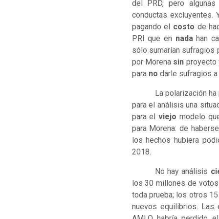
del PRD, pero algunas
conductas excluyentes. 
pagando el
costo
de hac
PRI que en
nada
han ca
sólo sumarían sufragios p
por Morena
sin
proyecto 
para
no
darle sufragios a
La polarización h
para el análisis una situa
para el
viejo
modelo que
para Morena: de haberse 
los hechos hubiera pod
2018.
No hay análisis
ci
los 30 millones de votos
toda prueba; los otros 15
nuevos equilibrios. Las
AMLO habría perdido e