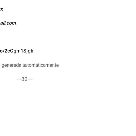
mx
ail.com
.co/2cCgm1Sjgh
---30---