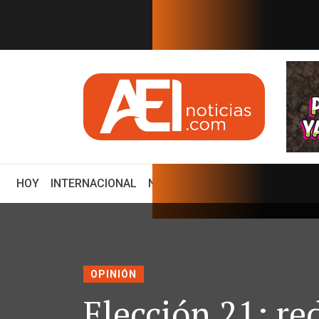
EN TIEMPO REAL
RAN SUS PREFERENCIAS
¿Por qué Perú y México r
(CURRENT)
HOY
INTERNACIONAL
NACIONAL
ECONOMÍA
ENCUE
OPINIÓN
Elección 21: re