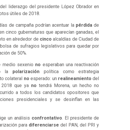
del liderazgo del presidente López Obrador en
tos útiles de 2018.
días de campaña podrían acentuar la
pérdida
de
n cinco gubernaturas que aparecían ganadas, el
oto en alrededor de
cinco
alcaldías de Ciudad de
bolsa de sufragios legislativos para quedar por
tación de 50%.
e medio sexenio
no
esperaban una reactivación
ro la
polarización
política como estrategia
to colateral
no
esperado: un
realineamiento
del
de 2018 que ya
no
tendrá Morena, un hecho no
currido a todos los candidatos opositores que
ciones presidenciales y se desinflan en las
ige un análisis
confrontativo
. El presidente de
arización para
diferenciarse
del PAN, del PRI y