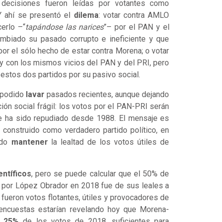
 decisiones fueron leídas por votantes como
Y ahí se presentó el
dilema
: votar contra AMLO
erlo –“
tapándose las narices
”– por el PAN y el
mbiado su pasado corrupto e ineficiente y que
or el sólo hecho de estar contra Morena; o votar
y con los mismos vicios del PAN y del PRI, pero
 estos dos partidos por su pasivo social.
a podido
lavar
pasados recientes, aunque dejando
ción social frágil: los votos por el PAN-PRI serán
 ha sido repudiado desde 1988. El mensaje es
construido como verdadero partido político, en
ido
mantener
la lealtad de los votos útiles de
entíficos
, pero se puede calcular que el 50% de
 por López Obrador en 2018 fue de sus leales a
 fueron votos flotantes, útiles y provocadores de
 encuestas estarían revelando hoy que Morena-
l
25%
de los votos de 2018, suficientes para