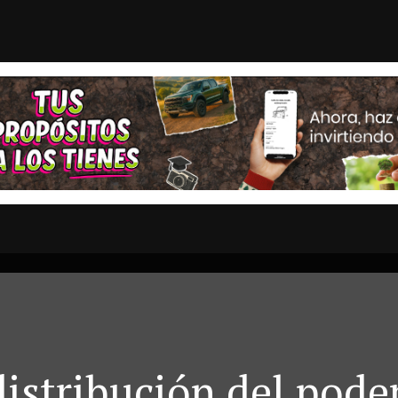
ompieron relaciones diplomát...
Fujimori acepta d
STAS
OPINION
ESTADOS
MULTIMEDIA
ENTRETENIMI
distribución del pode