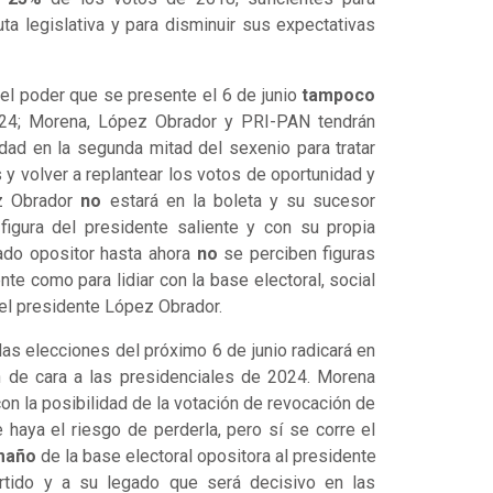
uta legislativa y para disminuir sus expectativas
del poder que se presente el 6 de junio
tampoco
024; Morena, López Obrador y PRI-PAN tendrán
idad en la segunda mitad del sexenio para tratar
y volver a replantear los votos de oportunidad y
ez Obrador
no
estará en la boleta y su sucesor
 figura del presidente saliente y con su propia
 lado opositor hasta ahora
no
se perciben figuras
nte como para lidiar con la base electoral, social
 el presidente López Obrador.
las elecciones del próximo 6 de junio radicará en
en de cara a las presidenciales de 2024. Morena
con la posibilidad de la votación de revocación de
 haya el riesgo de perderla, pero sí se corre el
maño
de la base electoral opositora al presidente
rtido y a su legado que será decisivo en las