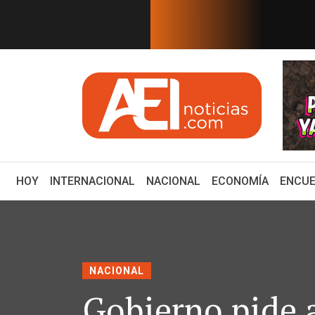
EN TIEMPO REAL
 81 años después. Comienzan "Di...
E
(CURRENT)
HOY
INTERNACIONAL
NACIONAL
ECONOMÍA
ENCUE
NACIONAL
Gobierno pide 