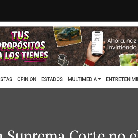
l voto del hartazgo
Luis Cárdenas se
STAS
OPINION
ESTADOS
MULTIMEDIA
ENTRETENIMI
a Suprema Corte no e