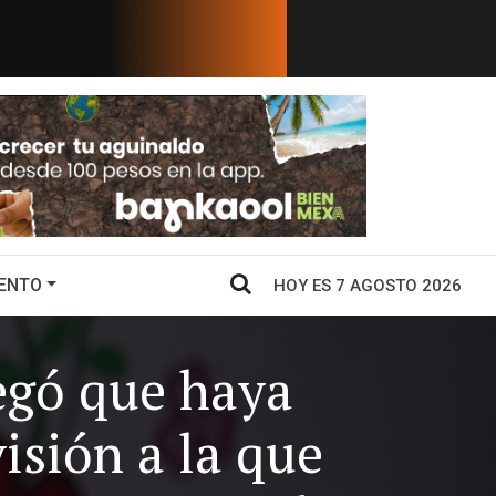
 dar un salvoconducto a Chávez
Los gobiernos de 
ENTO
HOY ES 7 AGOSTO 2026
egó que haya
isión a la que