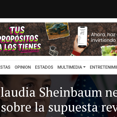
 rompieron relaciones diplomát...
Fujimori acepta
STAS
OPINION
ESTADOS
MULTIMEDIA
ENTRETENIMI
Claudia Sheinbaum n
sobre la supuesta rev