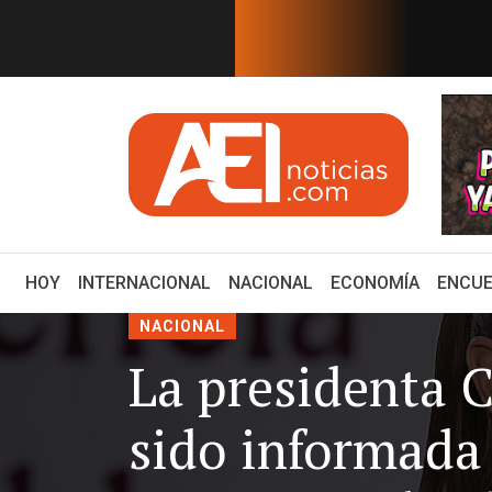
EN TIEMPO REAL
TRAN SUS PREFERENCIAS
¿Por qué Perú y México
(CURRENT)
HOY
INTERNACIONAL
NACIONAL
ECONOMÍA
ENCUE
NACIONAL
La presidenta 
sido informada 