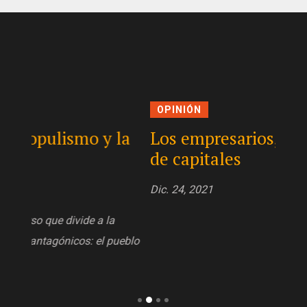
OPINIÓN
OPI
la
Los empresarios, la 4T y la fuga
En 
de capitales
Dic. 2
Dic. 24, 2021
ueblo