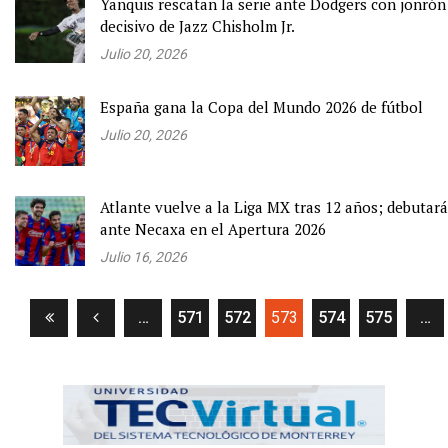
Yanquis rescatan la serie ante Dodgers con jonrón
decisivo de Jazz Chisholm Jr.
Julio 20, 2026
España gana la Copa del Mundo 2026 de fútbol
Julio 20, 2026
Atlante vuelve a la Liga MX tras 12 años; debutará
ante Necaxa en el Apertura 2026
Julio 16, 2026
(current)
…
571
572
573
574
575
…