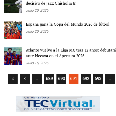
decisivo de Jazz Chisholm Jr.
Julio 20, 2026
España gana la Copa del Mundo 2026 de fútbol
Julio 20, 2026
Atlante vuelve a la Liga MX tras 12 años; debutará
ante Necaxa en el Apertura 2026
Julio 16, 2026
(current)
…
689
690
691
692
693
…