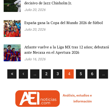
decisivo de Jazz Chisholm Jr.
Julio 20, 2026
España gana la Copa del Mundo 2026 de fútbol
Julio 20, 2026
Atlante vuelve a la Liga MX tras 12 años; debutará
ante Necaxa en el Apertura 2026
Julio 16, 2026
(current)
…
2
3
4
5
6
…