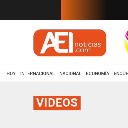
EN TIEMPO REAL
iempre tiene rostro de mujer
Reacomodo en el G7 b
(CURRENT)
HOY
INTERNACIONAL
NACIONAL
ECONOMÍA
ENCUE
VIDEOS