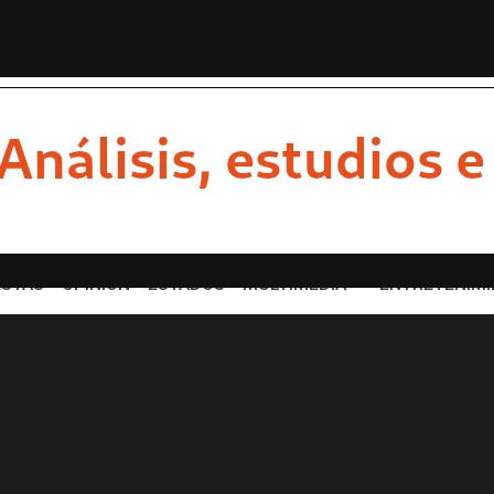
pide de MVS Noticias tras consol...
Estudios de frack
STAS
OPINION
ESTADOS
MULTIMEDIA
ENTRETENIMI