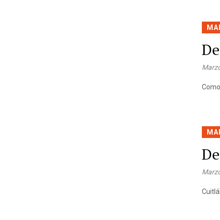
MA
De
Marzo
Como 
MA
De
Marzo
Cuitl