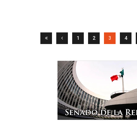
(current)
1
2
3
4