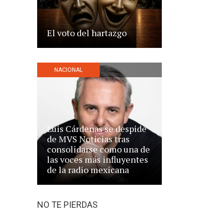
El voto del hartazgo
NACIONAL
Luis Cárdenas se despide
de MVS Noticias tras
consolidarse como una de
las voces más influyentes
de la radio mexicana
NO TE PIERDAS