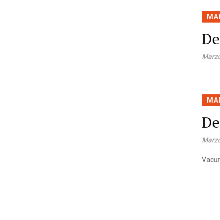
MA
De
Marzo
MA
De
Marzo
Vacun