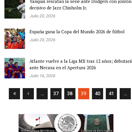
Yanquis rescatan la serie ante Dodgers con jonrón
decisivo de Jazz Chisholm Jr.
Julio 20, 2026
España gana la Copa del Mundo 2026 de fútbol
Julio 20, 2026
Atlante vuelve a la Liga MX tras 12 años; debutará
ante Necaxa en el Apertura 2026
Julio 16, 2026
(current)
…
37
38
39
40
41
…