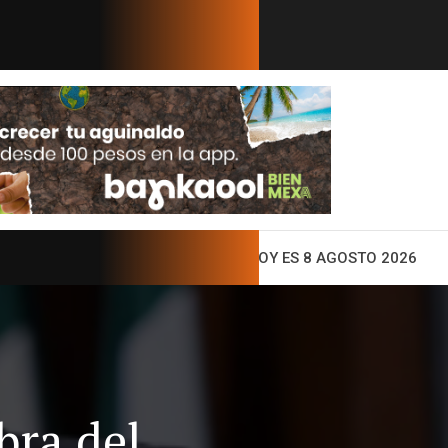
er fortalece su presencia glob...
Cuando la enemi
ENTO
HOY ES 8 AGOSTO 2026
bra del