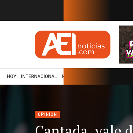
EN TIEMPO REAL
ume la Presidencia de Col...
Reportes ya documentaban
(CURRENT)
HOY
INTERNACIONAL
NACIONAL
ECONOMÍA
ENCUE
OPINIÓN
Cantada, vale d