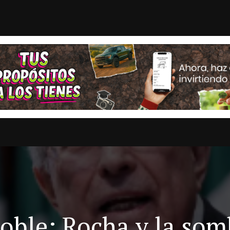
 responsabilidad de Aguirre ...
Hogan Lovells Cadwalad
STAS
OPINION
ESTADOS
MULTIMEDIA
ENTRETENIMI
oble: Rocha y la som