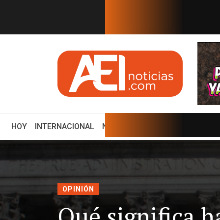
EN TIEMPO REAL
 Eduardo Osuna, Guillerm...
ZACATECAS DEBE SER UNO DE
(CURRENT)
HOY
INTERNACIONAL
NACIONAL
ECONOMÍA
ENCUE
OPINIÓN
Qué significa h