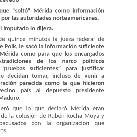
Acevedo
 que “soltó” Mérida como información
 por las autoridades norteamericanas.
l imputado lo dijera.
e quince minutos la jueza federal de
e Polk, le sacó la información suficiente
 Mérida como para que los encargados
xtradiciones de los narco políticos
pruebas suficientes” para justificar
ue decidan tomar, incluso de venir a
ación parecida como la que hicieron
vecino país al depuesto presidente
 Maduro
.
deró que lo que declaró Mérida eran
 de la colusión de Rubén Rocha Moya y
coacusados con la organización que
os.