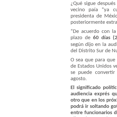
¿Qué sigue después 
vecino paía “ya c
presidenta de Méxi
posteriormente extrad
“De acuerdo con la 
plazo de
60 días 
según dijo en la
aud
del Distrito Sur de N
O sea que para que e
de Estados Unidos v
se puede convertir
agosto.
El significado polí
audiencia exprés qu
otro que en los pró
podrá ir soltando go
entre funcionarios 