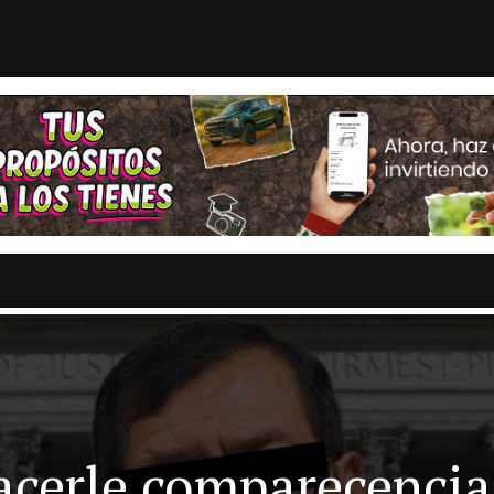
 LOS GRANDES DESTINOS TURÍS...
Con emotivo mensaje, c
STAS
OPINION
ESTADOS
MULTIMEDIA
ENTRETENIMI
acerle comparecencia