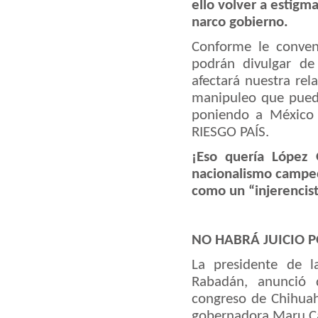
ello volver a estigm
narco gobierno.
Conforme le conven
podrán divulgar de
afectará nuestra rel
manipuleo que puede
poniendo a México 
RIESGO PAÍS.
¡Eso quería López 
nacionalismo campe
como un “injerencist
NO HABRÁ JUICIO 
La presidente de 
Rabadán, anunció 
congreso de Chihuahu
gobernadora Maru C