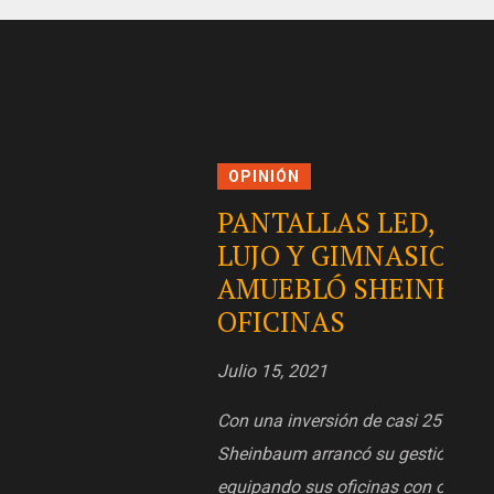
OPINIÓN
OPI
PANTALLAS LED, SOFÁS DE
Moni
LUJO Y GIMNASIO. ASÍ
Julio 
AMUEBLÓ SHEINBAUM SUS
OFICINAS
Resum
Julio 15, 2021
Con una inversión de casi 25 millones, Claudia
Sheinbaum arrancó su gestión en la CDMX
equipando sus oficinas con objetos suntuosos: