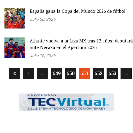
España gana la Copa del Mundo 2026 de fútbol
Julio 20, 2026
Atlante vuelve a la Liga MX tras 12 años; debutará
ante Necaxa en el Apertura 2026
Julio 16, 2026
(current)
…
649
650
651
652
653
…