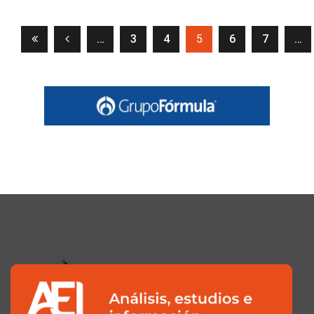
(current)
…
3
4
5
6
7
…