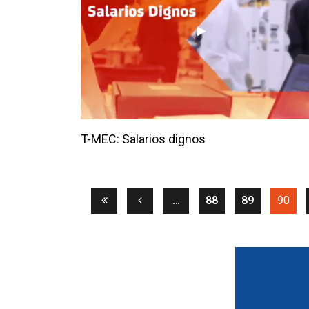
T-MEC: Salarios dignos
(cur
…
88
89
90