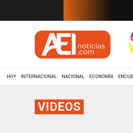
EN TIEMPO REAL
empre tiene rostro de mujer
Reacomodo en el G7 ban
(CURRENT)
HOY
INTERNACIONAL
NACIONAL
ECONOMÍA
ENCUE
VIDEOS