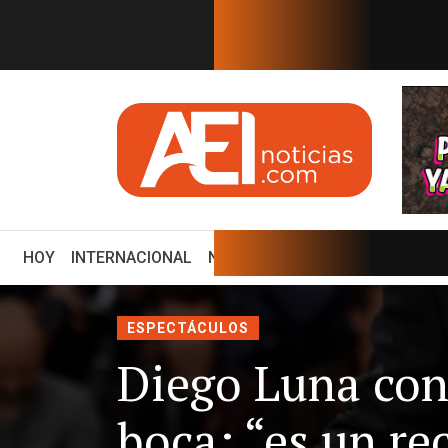
EN TIEMPO REAL
xico mantendrá su tasa
EEUU ofrece $25 millones
(CURRENT)
HOY
INTERNACIONAL
NACIONAL
ECONOMÍA
ENCUE
ESPECTÁCULOS
Diego Luna con
boca; “es un re