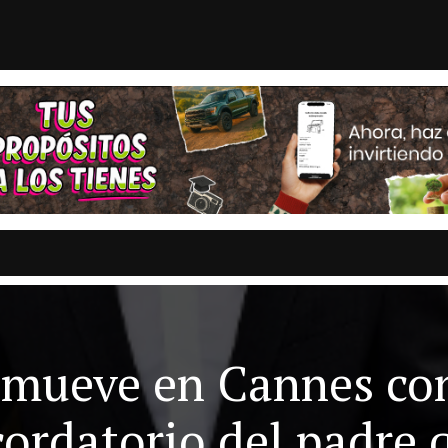
 por estadounidense acusado ...
CHQH: EE. UU. Declara
STAS
OPINION
ESTADOS
MULTIMEDIA
ENTRETENIMI
mueve en Cannes con
cordatorio del padre 