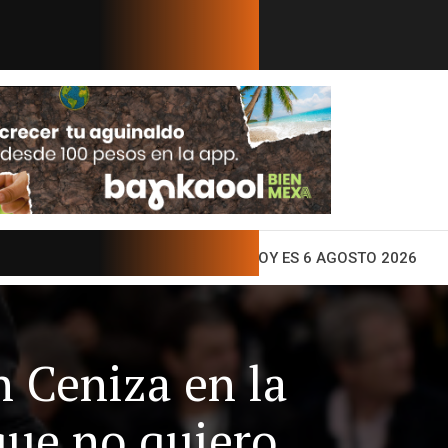
 un ultimátum al CJNG y al gobi...
El mensaje de Wash
ENTO
HOY ES 6 AGOSTO 2026
 Ceniza en la
que no quiero