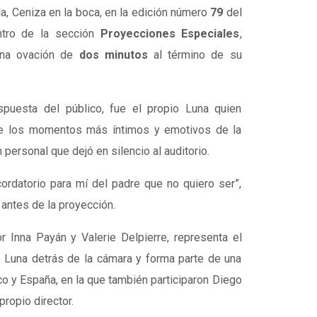
la,
Ceniza en la boca
, en la edición número
79
del
ntro de la sección
Proyecciones Especiales
,
 una ovación de
dos minutos
al término de su
spuesta del público, fue el propio Luna quien
e los momentos más íntimos y emotivos de la
 personal que dejó en silencio al auditorio.
cordatorio para mí del padre que no quiero ser”,
 antes de la proyección.
or
Inna Payán
y
Valerie Delpierre
, representa el
Luna detrás de la cámara y forma parte de una
co
y
España
, en la que también participaron
Diego
propio director.