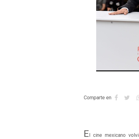
Comparte en
E
l cine mexicano volv