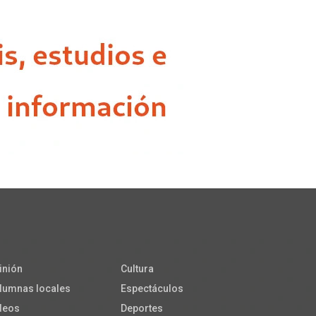
inión
Cultura
lumnas locales
Espectáculos
deos
Deportes