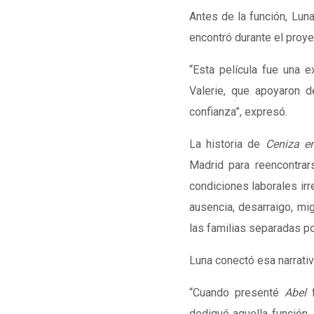
Antes de la función, Luna
encontró durante el proye
“Esta película fue una e
Valerie, que apoyaron de
confianza”, expresó.
La historia de
Ceniza e
Madrid
para reencontrar
condiciones laborales irr
ausencia, desarraigo, mi
las familias separadas p
Luna conectó esa narrativa
“Cuando presenté
Abel
f
dediqué aquella función.