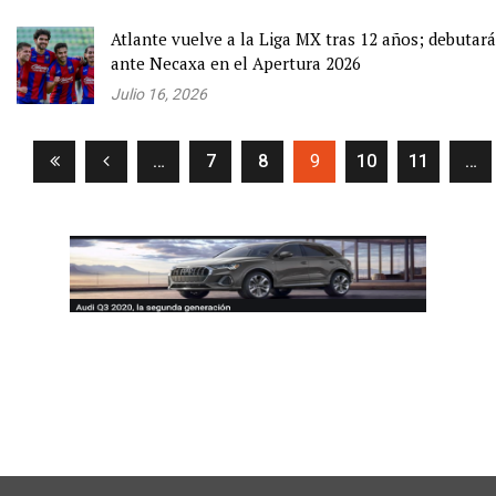
Atlante vuelve a la Liga MX tras 12 años; debutará
ante Necaxa en el Apertura 2026
Julio 16, 2026
(current)
…
7
8
9
10
11
…