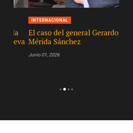
México
No se 
INTERNACIONAL
frentes
la
El caso del general Gerardo
reform
ueva
Mérida Sánchez
desgas
presió
Junio 01, 2026
el Est