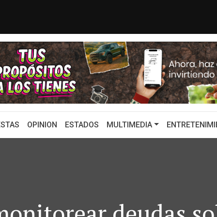
illones por estadounidense acusado ...
CHQH: EE. UU. 
STAS
OPINION
ESTADOS
MULTIMEDIA
ENTRETENIMI
monitorear deudas so