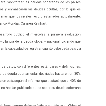
para monitorear las deudas soberanas de los países
s y enmascaran las deudas ocultas, por lo que es
más que los niveles récord estimados actualmente,
 Banco Mundial, Carmen Reinhart.
esarrollo publicó el miércoles la primera evaluación
vigilancia de la deuda global y nacional, diciendo que
en la capacidad de registrar cuánto debe cada país y a
 de datos, con diferentes estándares y definiciones,
es de deuda podrían estar desviadas hasta en un 30%
e un país, según el informe, que destacó que el 40% de
os no habían publicado datos sobre su deuda soberana
de hace tiempo de las prácticas crediticias de China, el