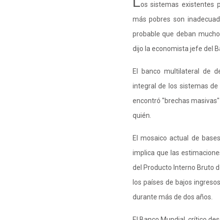
L
os sistemas existentes 
más pobres son inadecuado
probable que deban mucho 
dijo la economista jefe del
El banco multilateral de d
integral de los sistemas de 
encontró "brechas masivas" 
quién.
El mosaico actual de bases
implica que las estimacion
del Producto Interno Bruto d
los países de bajos ingres
durante más de dos años.
El Banco Mundial, crítico des