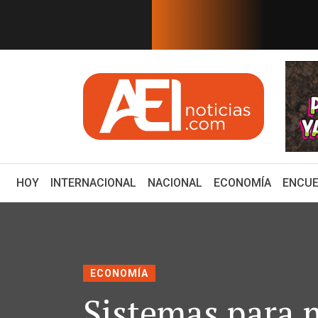
EN TIEMPO REAL
que Banxico mantendrá su tasa
EEUU ofrece $25 m
(CURRENT)
HOY
INTERNACIONAL
NACIONAL
ECONOMÍA
ENCUE
ECONOMÍA
Sistemas para 