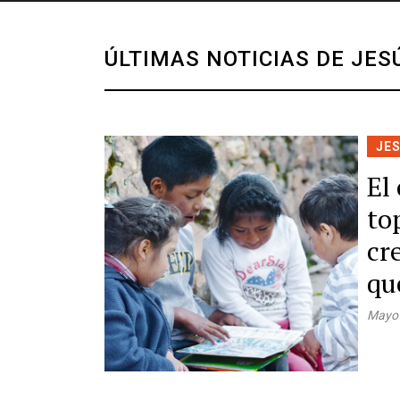
ÚLTIMAS NOTICIAS DE JE
JE
El
to
cr
qu
Mayo