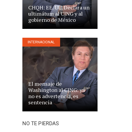
CHQH: EE. UU. Declara un
ultimátum al CJNG y al
gobierno de México
INTERNACIONAL
El mensaje de
Washington al CJNG: ya
no es advertencia, es
sentencia
NO TE PIERDAS