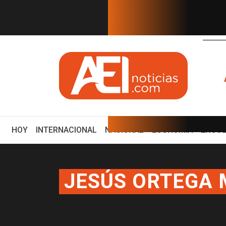
EN TIEMPO REAL
ultimátum al CJNG y al gobi...
El mensaje de Washingt
(CURRENT)
HOY
INTERNACIONAL
NACIONAL
ECONOMÍA
ENCUE
JESÚS ORTEGA 