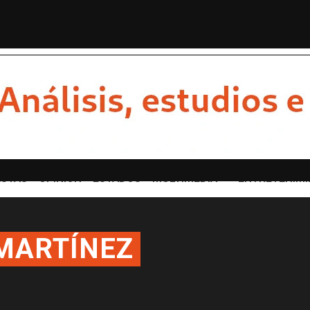
on al CJNG: ya no es advertenc...
Claudia y García
STAS
OPINION
ESTADOS
MULTIMEDIA
ENTRETENIMI
MARTÍNEZ