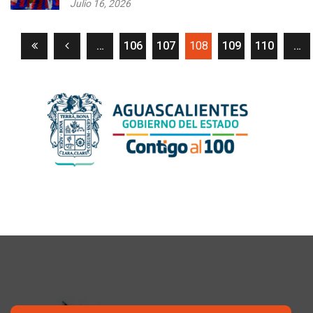
Julio 16, 2026
(current)
…
106
107
108
109
110
…